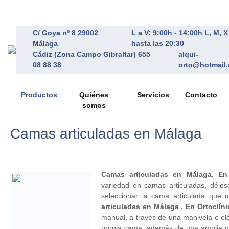
C/ Goya nº 8 29002
L a V: 9:00h - 14:00h L, M, 
Málaga
hasta las 20:30
Cádiz (Zona Campo Gibraltar) 655
alqui-
08 88 38
orto@hotmail
Productos
Quiénes
Servicios
Contacto
somos
Camas articuladas en Málaga
Camas articuladas en Málaga. En 
variedad en camas articuladas, déjes
seleccionar la cama articulada que
articuladas en Málaga . En Ortoclín
manual, a través de una manivela o elé
propia cama, además de una amplia ga