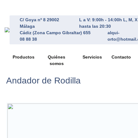
C/ Goya nº 8 29002
L a V: 9:00h - 14:00h L, M, 
Málaga
hasta las 20:30
Cádiz (Zona Campo Gibraltar) 655
alqui-
08 88 38
orto@hotmail
Productos
Quiénes
Servicios
Contacto
somos
Andador de Rodilla